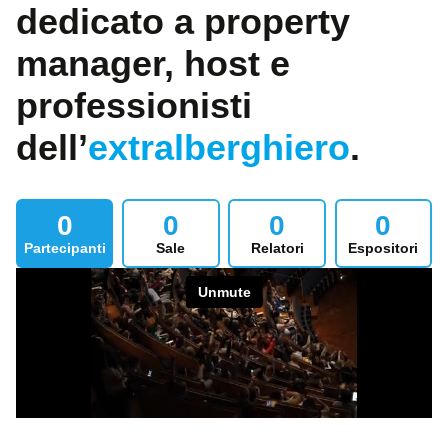
dedicato a property
manager, host e
professionisti
dell’
extralberghiero
.
0
0
0
0
Partecipanti
Sale
Relatori
Espositori