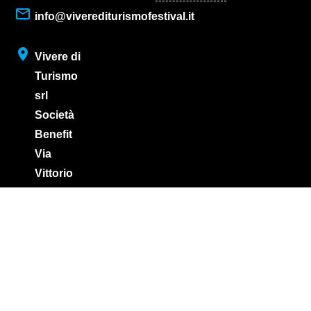
2026
dormire
Edizione
Partecipazione
info@viverediturismofestival.it
Biglietti
2025
e Visibilità
Edizione
Edizione
Vivere di
2026
2024
Turismo
Edizione
srl
2023
Società
Benefit
Via
Vittorio
Veneto,
64
73049
Ruffano
(LE)
Seguici sui
ISCRIVITI ALLA