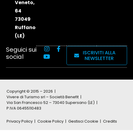
Veneto,
64
73049
Ruffano
(LE)
Seguici sui
ISCRIVITI ALLA
social
NEWSLETTER
Copyright © 2015 – 2026
Vivere di Turismo srl – Società Benefit
Via San Francesco 52 – 73040 Supersano (LE)
P.IVA 06455110483
Privacy Policy
Cookie Policy
Gestisci Cookie
Credits