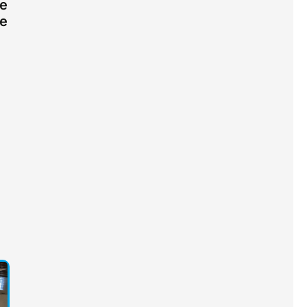
te
de