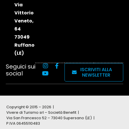
Via
Vittorio
Veneto,
64
73049
Ruffano
(LE)
Seguici sui
ISCRIVITI ALLA
social
NEWSLETTER
Copyright © 2015 – 2026
Vivere di Turismo srl – Società Benefit
Via San Francesco 52 – 73040 Supersano (LE)
P.IVA 06455110483