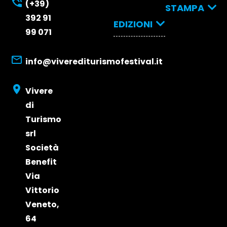
Programma
Espositori
(+39)
Come
STAMPA
& Partner
392 91
arrivare
Relatori
EDIZIONI
2026
Stampa
Dove
99 071
2026
dormire
Edizione
Opportunità d
Biglietti
2025
Partecipazion
info@viverediturismofestival.it
Edizione
e Visibilità
Edizione
2026
2024
Vivere
Edizione
di
2023
Turismo
srl
Società
Benefit
Via
Vittorio
Veneto,
64