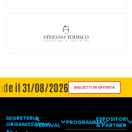
 il 31/08/2026
Ri
BIGLIETTI IN OFFERTA
SEGRETERIA
IL
ESPOSITORI
PROGRAMMA
ORGANIZZATIVA
FESTIVAL
& PARTNER