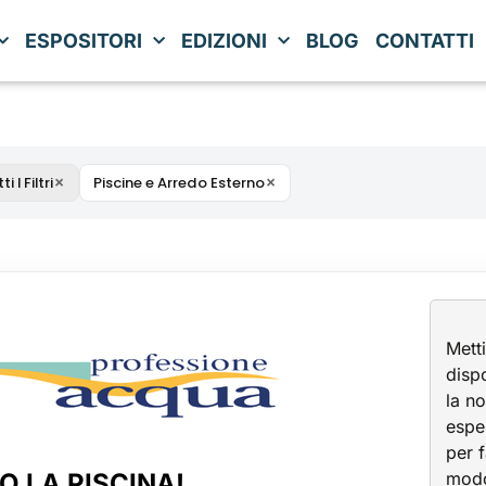
ESPOSITORI
EDIZIONI
BLOG
CONTATTI
×
×
i I Filtri
Piscine e Arredo Esterno
Mett
disp
la no
espe
per f
O LA PISCINA!
modo