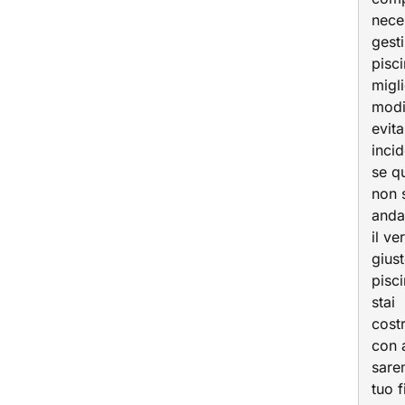
nece
gesti
pisci
migl
modi
evita
incid
se q
non 
anda
il ve
giust
pisc
stai
cost
con a
sare
tuo 