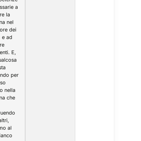
ssarie a
re la
na nel
iore dei
 e ad
re
enti. E,
ualcosa
sta
ndo per
rso
o nella
ina che
ruendo
ltri,
mo al
fianco