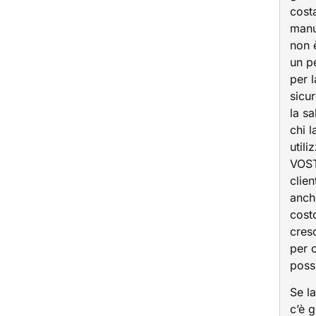
cost
manu
non 
un p
per l
sicu
la sa
chi l
utili
VOS
clien
anch
cost
cres
per c
poss
Se l
c’è g