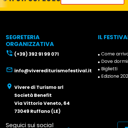
SEGRETERIA
IL FESTIVA
ORGANIZZATIVA
Come arriv
(+39) 392 91 99 071
Dove dormi
Biglietti
info@viverediturismofestival.it
Edizione 20
Vivere di Turismo srl
Società Benefit
Via Vittorio Veneto, 64
73049 Ruffano (LE)
Seguici sui social