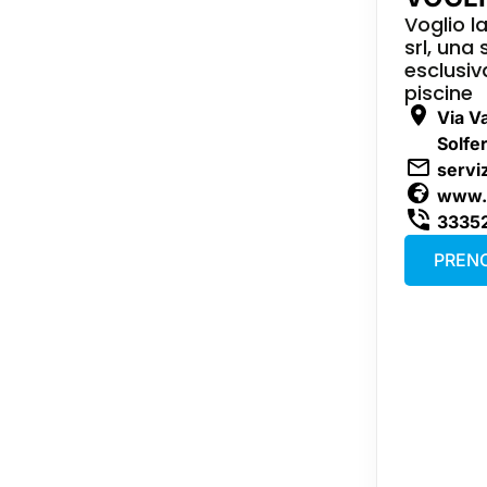
Voglio l
srl, una
esclusiv
piscine
Via V
Solfe
servi
www.v
3335
PRENO