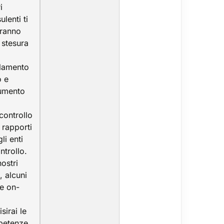
i
lenti ti
eranno
 stesura
lamento
o e
umento
controllo
 rapporti
li enti
ntrollo.
ostri
, alcuni
e on-
sirai le
petenze