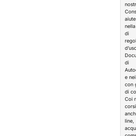
nostr
Consu
aiut
nella
di
rego
d’us
Doc
di
Auto
e nei
con g
di co
Coi n
corsi
anch
line,
acqui
com