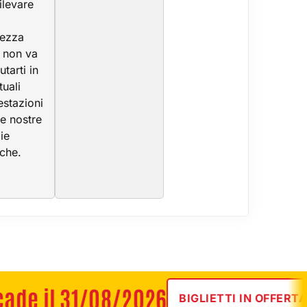
ilevare
tezza
 non va
utarti in
tuali
estazioni
le nostre
ie
iche.
 il 31/08/2026
BIGLIETTI IN OFFERTA