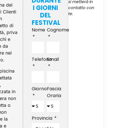
DURANTE
si metterà in
ina dei
I GIORNI
contatto con
i Clienti
DEL
te.
un
FESTIVAL
etto di
Nome
Cognome
tà, priva
schi e
e da
re nel
Telefono
Email
o.
piscina
ettata
,
Giorno
Fascia
zzata in
Oraria
era non
etta o
non
Provincia
e la
ta e