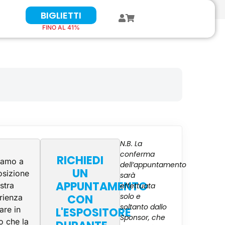
BIGLIETTI
FINO AL 41%
N.B. La
conferma
RICHIEDI
iamo a
dell’appuntamento
UN
osizione
sarà
APPUNTAMENTO
stra
effettuata
solo e
CON
rienza
soltanto dallo
are in
L'ESPOSITORE
Sponsor, che
 che la