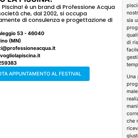
pisc
a Piscina! è un brand di Professione Acqua
 società che, dal 2002, si occupa
nostr
amente di consulenza e progettazione di
sia 
prog
aleggio 53 - 46040
quali
rino (MN)
di ri
zi@professioneacqua.it
facil
ogliolapiscina.it
gesti
259383
temp
TA APPUNTAMENTO AL FESTIVAL
Una 
prog
male
reali
mani
corr
che 
ricev
gius