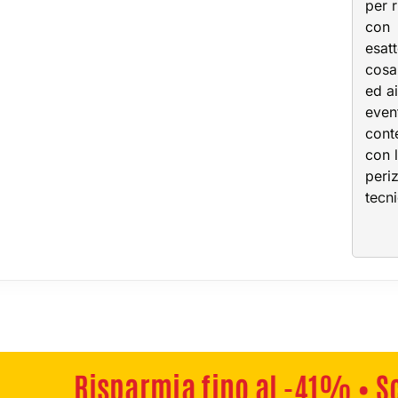
per r
con
esat
cosa
ed ai
even
cont
con 
periz
tecn
Risparmia fino al -41% • Scade