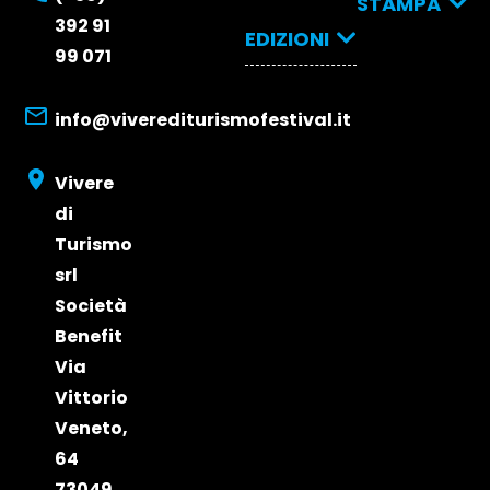
STAMPA
& Partner
392 91
arrivare
Relatori
EDIZIONI
2026
Stampa
Dove
99 071
2026
dormire
Edizione
Opportunità d
Biglietti
2025
Partecipazion
info@viverediturismofestival.it
Edizione
e Visibilità
Edizione
2026
2024
Vivere
Edizione
di
2023
Turismo
srl
Società
Benefit
Via
Vittorio
Veneto,
64
73049