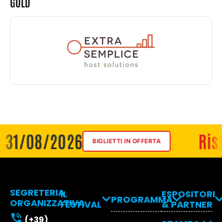
GOLD
/08/2026
Risparmi
BIGLIETTI IN OFFERTA
SEGRETERIA
IL
ESPOSITORI
PROGRAMMA
ORGANIZZATIVA
FESTIVAL
& PARTNER
Programma
Espositori
(+39)
Come