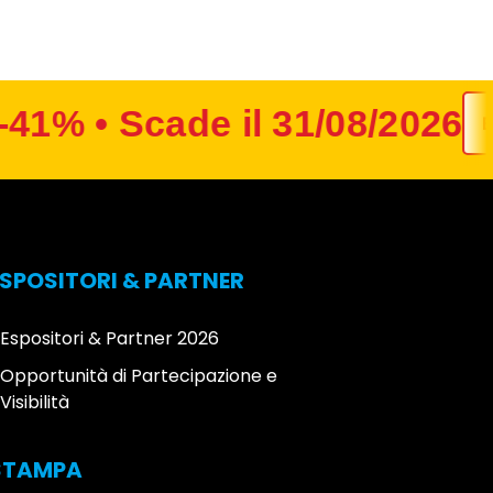
41% • Scade il 31/08/2026
BIG
ESPOSITORI & PARTNER
Espositori & Partner 2026
Opportunità di Partecipazione e
Visibilità
STAMPA