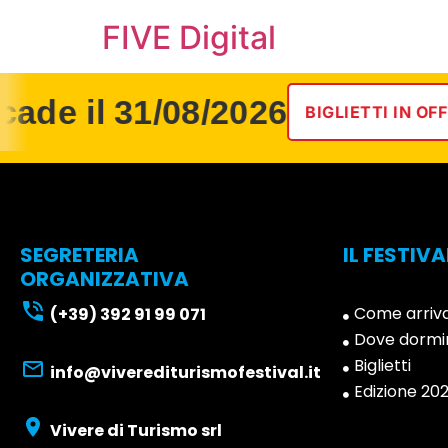
FIVE Digital
ade il 31/08/2026
BIGLIETTI IN OFFE
SEGRETERIA
IL FESTIVA
ORGANIZZATIVA
Come arriv
(+39) 392 91 99 071
Dove dormi
Biglietti
info@viverediturismofestival.it
Edizione 20
Vivere di Turismo srl