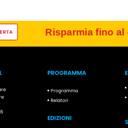
Risparmia fino al -
RTA
L
PROGRAMMA
are
Programma
re
Relatori
26
EDIZIONI