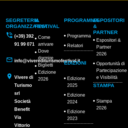
SEGRETERIA
IL
PROGRAMMA
ESPOSITORI
ORGANIZZATIVA
FESTIVAL
&
PARTNER
Programma
(+39) 392
Come
Espositori &
91 99 071
arrivare
Relatori
Partner
Dove
2026
dormire
info@viverediturismofestival.it
EDIZIONI
Opportunità di
Biglietti
Partecipazione
Edizione
Vivere di
e Visibilità
Edizione
2026
STAMPA
Turismo
2025
srl
Edizione
Stampa
Società
2024
2026
Benefit
Edizione
Via
2023
Vittorio