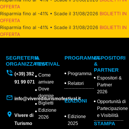
OFFERTA
Risparmia fino al -41% • Scade il 31/08/2026
BIGLIETTI IN
OFFERTA
Risparmia fino al -41% • Scade il 31/08/2026
BIGLIETTI IN
OFFERTA
SEGRETERIA
IL
PROGRAMMA
ESPOSITORI
ORGANIZZATIVA
FESTIVAL
&
PARTNER
Programma
(+39) 392
Come
Espositori &
91 99 071
arrivare
Relatori
Partner
Dove
2026
dormire
info@viverediturismofestival.it
EDIZIONI
Opportunità di
Biglietti
Partecipazione
Edizione
Vivere di
e Visibilità
Edizione
2026
STAMPA
Turismo
2025