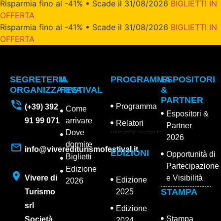
Risparmia fino al -41% • Scade il 31/08/2026
BIGLIETTI IN
OFFERTA
Risparmia fino al -41% • Scade il 31/08/2026
BIGLIETTI IN
OFFERTA
SEGRETERIA
IL
PROGRAMMA
ESPOSITORI
ORGANIZZATIVA
FESTIVAL
&
PARTNER
Programma
(+39) 392
Come
Espositori &
91 99 071
arrivare
Relatori
Partner
Dove
2026
dormire
info@viverediturismofestival.it
EDIZIONI
Opportunità di
Biglietti
Partecipazione
Edizione
Vivere di
e Visibilità
Edizione
2026
STAMPA
Turismo
2025
srl
Edizione
Stampa
Società
2024