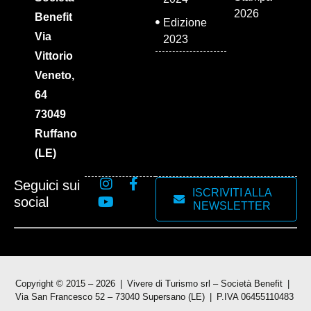
2026
Benefit
Edizione
Via
2023
Vittorio
Veneto,
64
73049
Ruffano
(LE)
Seguici sui
ISCRIVITI ALLA
social
NEWSLETTER
Copyright © 2015 – 2026
Vivere di Turismo srl – Società Benefit
Via San Francesco 52 – 73040 Supersano (LE)
P.IVA 06455110483