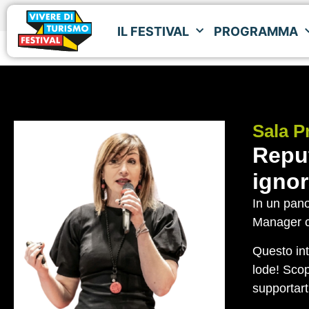
IL FESTIVAL
PROGRAMMA
IL FESTIVAL
PROGRAMMA
Sala
P
Reput
ignor
In un pano
Manager ch
Questo int
lode! Scop
supportart