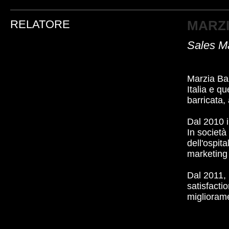
RELATORE
MARZI
Sales M
Marzia Ba
Italia e q
barricata,
Dal 2010 i
In società
dell'ospit
marketing
Dal 2011, 
satisfacti
migliorame