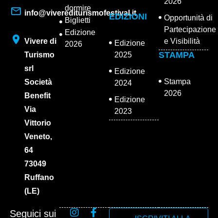
2026
dormire
info@viverediturismofestival.it
EDIZIONI
Opportunità di
Biglietti
Partecipazione
Edizione
Vivere di
e Visibilità
Edizione
2026
STAMPA
Turismo
2025
srl
Edizione
Stampa
Società
2024
2026
Benefit
Edizione
Via
2023
Vittorio
Veneto,
64
73049
Ruffano
(LE)
Seguici sui