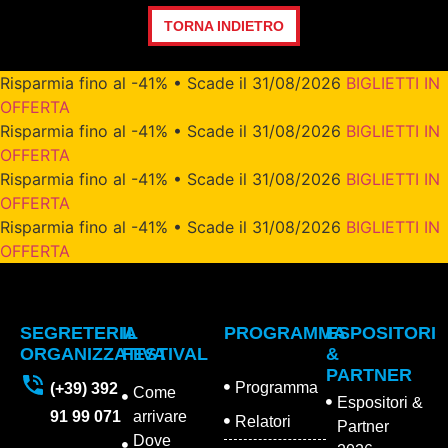
TORNA INDIETRO
Risparmia fino al -41% • Scade il 31/08/2026
BIGLIETTI IN
OFFERTA
Risparmia fino al -41% • Scade il 31/08/2026
BIGLIETTI IN
OFFERTA
Risparmia fino al -41% • Scade il 31/08/2026
BIGLIETTI IN
OFFERTA
Risparmia fino al -41% • Scade il 31/08/2026
BIGLIETTI IN
OFFERTA
SEGRETERIA
IL
PROGRAMMA
ESPOSITORI
ORGANIZZATIVA
FESTIVAL
&
PARTNER
Programma
(+39) 392
Come
Espositori &
91 99 071
arrivare
Relatori
Partner
Dove