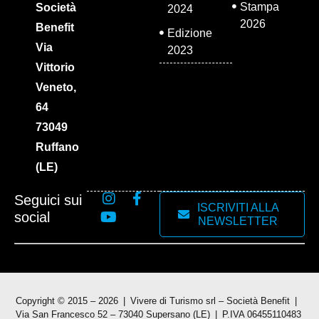
Stampa
Società
2024
2026
Benefit
Edizione
Via
2023
Vittorio
Veneto,
64
73049
Ruffano
(LE)
Seguici sui
ISCRIVITI ALLA
social
NEWSLETTER
Copyright © 2015 – 2026
Vivere di Turismo srl – Società Benefit
Via San Francesco 52 – 73040 Supersano (LE)
P.IVA 06455110483