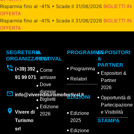
Risparmia fino al -41% • Scade il 31/08/2026
BIGLIETTI IN
OFFERTA
Risparmia fino al -41% • Scade il 31/08/2026
BIGLIETTI IN
OFFERTA
SEGRETERIA
IL
PROGRAMMA
ESPOSITORI
ORGANIZZATIVA
FESTIVAL
&
PARTNER
Programma
(+39) 392
Come
Espositori &
91 99 071
arrivare
Relatori
Partner
Dove
2026
dormire
info@viverediturismofestival.it
EDIZIONI
Opportunità di
Biglietti
Partecipazione
Edizione
Vivere di
e Visibilità
Edizione
2026
STAMPA
Turismo
2025
srl
Edizione