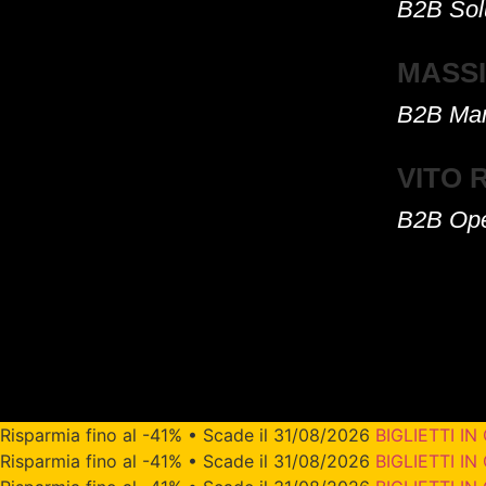
B2B Solu
MASS
B2B Mana
VITO
B2B Oper
Risparmia fino al -41% • Scade il 31/08/2026
BIGLIETTI IN
Risparmia fino al -41% • Scade il 31/08/2026
BIGLIETTI IN