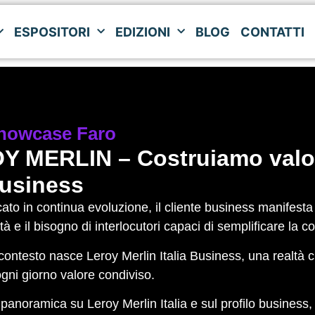
ESPOSITORI
EDIZIONI
BLOG
CONTATTI
ESPOSITORI
EDIZIONI
BLOG
CONTATTI
howcase Faro
 MERLIN – Costruiamo valore,
business
ato in continua evoluzione, il cliente business manifesta e
tà e il bisogno di interlocutori capaci di semplificare la c
contesto nasce Leroy Merlin Italia Business, una realtà che
ogni giorno valore condiviso.
anoramica su Leroy Merlin Italia e sul profilo business, 