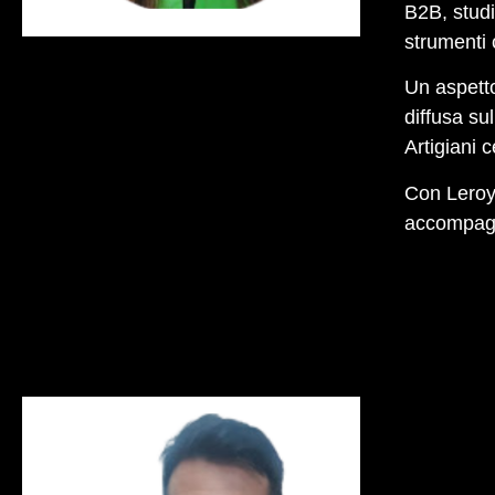
B2B, studi
strumenti 
Un aspetto
diffusa su
Artigiani c
Con Leroy 
accompagna