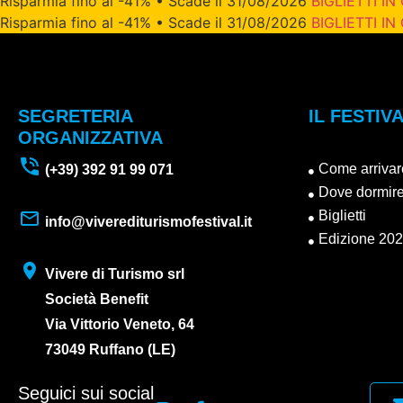
Risparmia fino al -41% • Scade il 31/08/2026
BIGLIETTI IN
Risparmia fino al -41% • Scade il 31/08/2026
BIGLIETTI IN
SEGRETERIA
IL FESTIV
ORGANIZZATIVA
Come arrivar
(+39) 392 91 99 071
Dove dormir
Biglietti
info@viverediturismofestival.it
Edizione 20
Vivere di Turismo srl
Società Benefit
Via Vittorio Veneto, 64
73049 Ruffano (LE)
Seguici sui social