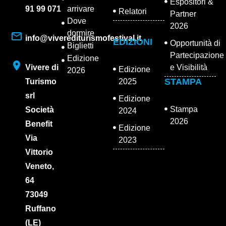
Espositori &
91 99 071
arrivare
Relatori
Partner
Dove
2026
dormire
info@viverediturismofestival.it
EDIZIONI
Opportunità di
Biglietti
Partecipazione
Edizione
Vivere di
e Visibilità
Edizione
2026
STAMPA
Turismo
2025
srl
Edizione
Stampa
Società
2024
2026
Benefit
Edizione
Via
2023
Vittorio
Veneto,
64
73049
Ruffano
(LE)