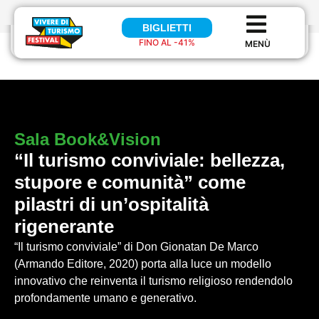
BIGLIETTI
BIGLIETTI
FINO AL -41%
FINO AL 41%
Sala
Book&Vision
“Il turismo conviviale: bellezza,
stupore e comunità” come
pilastri di un’ospitalità
rigenerante
“Il turismo conviviale” di Don Gionatan De Marco
(Armando Editore, 2020) porta alla luce un modello
innovativo che reinventa il turismo religioso rendendolo
profondamente umano e generativo.