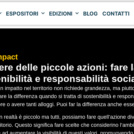
ESPOSITORI
EDIZIONI
BLOG
CONTATTI
ESPOSITORI
EDIZIONI
BLOG
CONTATTI
mpact
tere delle piccole azioni: fare l
nibilità e responsabilità socia
n impatto nel territorio non richiede grandezza, ma piut
re la differenza quando si tratta di sostenibilità e respo
re o avere tanti alloggi. Puoi far la differenza anche ess
 realtà è piccolo ma tutti, possiamo fare quell’azione di
ritorio. Questo significa fare scelte che considerino l’a
e ad aumentare la visibilità di questi valori, promuovend