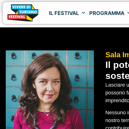
IL FESTIVAL
PROGRAMMA
IL FESTIVAL
PROGRAMMA
Sala
I
Il po
soste
Lasciare u
possono fa
imprendito
Nessuno in
nostro ter
contribuir