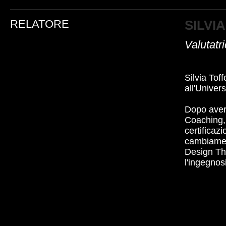
RELATORE
SILVI
Valutatr
Silvia Tof
all'Univers
Dopo aver
Coaching, 
certificaz
cambiament
Design Thi
l'ingegnosi