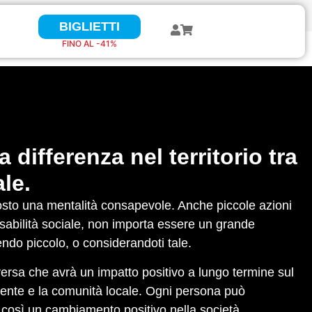
BIGLIETTI
BIGLIETTI
FINO AL 41%
FINO AL -41%
a differenza nel territorio tra
le.
tosto una mentalità consapevole. Anche piccole azioni
nsabilità sociale, non importa essere un grande
endo piccolo, o considerandoti tale.
versa che avrà un impatto positivo a lungo termine sul
mbiente e la comunità locale. Ogni persona può
o così un cambiamento positivo nella società.