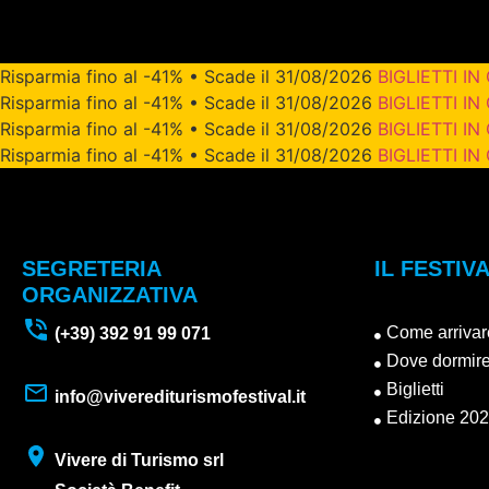
Risparmia fino al -41% • Scade il 31/08/2026
BIGLIETTI IN
Risparmia fino al -41% • Scade il 31/08/2026
BIGLIETTI IN
Risparmia fino al -41% • Scade il 31/08/2026
BIGLIETTI IN
Risparmia fino al -41% • Scade il 31/08/2026
BIGLIETTI IN
SEGRETERIA
IL FESTIV
ORGANIZZATIVA
Come arrivar
(+39) 392 91 99 071
Dove dormir
Biglietti
info@viverediturismofestival.it
Edizione 20
Vivere di Turismo srl