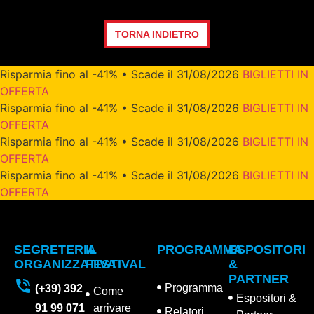
TORNA INDIETRO
Risparmia fino al -41% • Scade il 31/08/2026
BIGLIETTI IN
OFFERTA
Risparmia fino al -41% • Scade il 31/08/2026
BIGLIETTI IN
OFFERTA
Risparmia fino al -41% • Scade il 31/08/2026
BIGLIETTI IN
OFFERTA
Risparmia fino al -41% • Scade il 31/08/2026
BIGLIETTI IN
OFFERTA
SEGRETERIA
IL
PROGRAMMA
ESPOSITORI
ORGANIZZATIVA
FESTIVAL
&
PARTNER
Programma
(+39) 392
Come
Espositori &
91 99 071
arrivare
Relatori