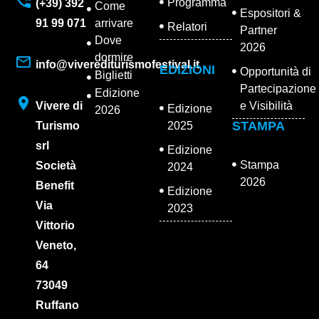
Programma
(+39) 392
Come
Espositori &
91 99 071
arrivare
Relatori
Partner
Dove
2026
dormire
info@viverediturismofestival.it
EDIZIONI
Opportunità di
Biglietti
Partecipazione
Edizione
Vivere di
e Visibilità
Edizione
2026
STAMPA
Turismo
2025
srl
Edizione
Stampa
Società
2024
2026
Benefit
Edizione
Via
2023
Vittorio
Veneto,
64
73049
Ruffano