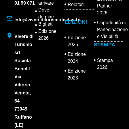
91 99 071
arrivare
Relatori
Partner
Dove
2026
dormire
info@viverediturismofestival.it
EDIZIONI
Opportunità di
Biglietti
Partecipazione
Edizione
Vivere di
e Visibilità
Edizione
2026
STAMPA
Turismo
2025
srl
Edizione
Stampa
Società
2024
2026
Benefit
Edizione
Via
2023
Vittorio
Veneto,
64
73049
Ruffano
(LE)