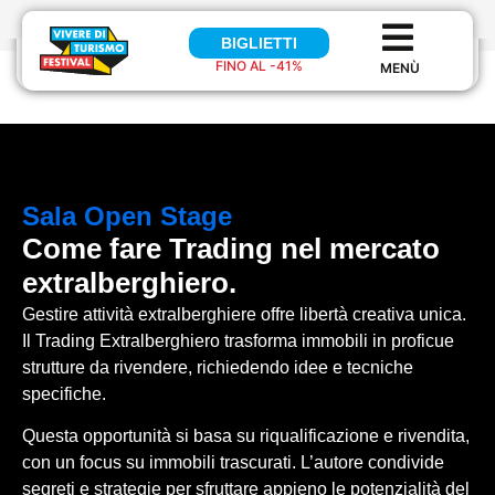
BIGLIETTI
BIGLIETTI
FINO AL -41%
FINO AL 41%
Sala
Open Stage
Come fare Trading nel mercato
extralberghiero.
Gestire attività extralberghiere offre libertà creativa unica.
Il Trading Extralberghiero trasforma immobili in proficue
strutture da rivendere, richiedendo idee e tecniche
specifiche.
Questa opportunità si basa su riqualificazione e rivendita,
con un focus su immobili trascurati. L’autore condivide
segreti e strategie per sfruttare appieno le potenzialità del