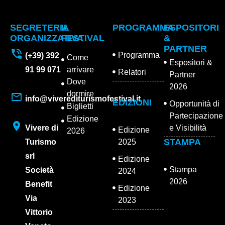
SEGRETERIA
IL
PROGRAMMA
ESPOSITORI
ORGANIZZATIVA
FESTIVAL
&
PARTNER
Programma
(+39) 392
Come
Espositori &
91 99 071
arrivare
Relatori
Partner
Dove
2026
dormire
info@viverediturismofestival.it
EDIZIONI
Opportunità di
Biglietti
Partecipazione
Edizione
Vivere di
e Visibilità
Edizione
2026
STAMPA
Turismo
2025
srl
Edizione
Stampa
Società
2024
2026
Benefit
Edizione
Via
2023
Vittorio