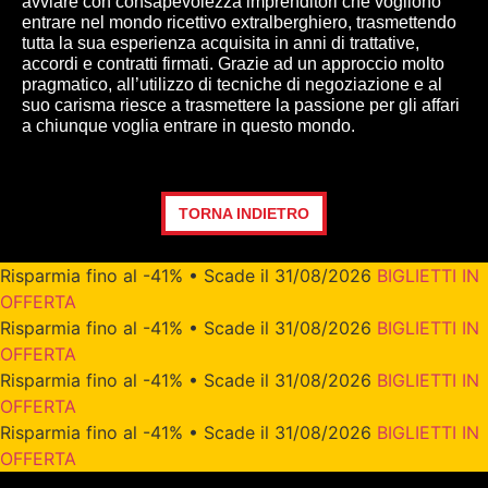
avviare con consapevolezza imprenditori che vogliono
entrare nel mondo ricettivo extralberghiero, trasmettendo
tutta la sua esperienza acquisita in anni di trattative,
accordi e contratti firmati. Grazie ad un approccio molto
pragmatico, all’utilizzo di tecniche di negoziazione e al
suo carisma riesce a trasmettere la passione per gli affari
a chiunque voglia entrare in questo mondo.
TORNA INDIETRO
Risparmia fino al -41% • Scade il 31/08/2026
BIGLIETTI IN
OFFERTA
Risparmia fino al -41% • Scade il 31/08/2026
BIGLIETTI IN
OFFERTA
Risparmia fino al -41% • Scade il 31/08/2026
BIGLIETTI IN
OFFERTA
Risparmia fino al -41% • Scade il 31/08/2026
BIGLIETTI IN
OFFERTA