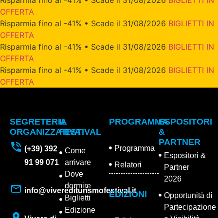
OFFERTA
Risparmia fino al -41% • Scade il 31/08/2026
BIGLIETTI IN
OFFERTA
Risparmia fino al -41% • Scade il 31/08/2026
BIGLIETTI IN
OFFERTA
Risparmia fino al -41% • Scade il 31/08/2026
BIGLIETTI IN
OFFERTA
SEGRETERIA
IL
PROGRAMMA
ESPOSITORI
ORGANIZZATIVA
FESTIVAL
&
PARTNER
Programma
(+39) 392
Come
Espositori &
91 99 071
arrivare
Relatori
Partner
Dove
2026
dormire
info@viverediturismofestival.it
EDIZIONI
Opportunità di
Biglietti
Partecipazione
Edizione