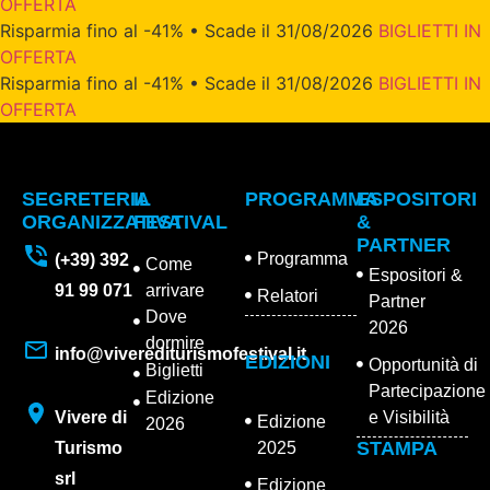
OFFERTA
Risparmia fino al -41% • Scade il 31/08/2026
BIGLIETTI IN
OFFERTA
Risparmia fino al -41% • Scade il 31/08/2026
BIGLIETTI IN
OFFERTA
SEGRETERIA
IL
PROGRAMMA
ESPOSITORI
ORGANIZZATIVA
FESTIVAL
&
PARTNER
Programma
(+39) 392
Come
Espositori &
91 99 071
arrivare
Relatori
Partner
Dove
2026
dormire
info@viverediturismofestival.it
EDIZIONI
Opportunità di
Biglietti
Partecipazione
Edizione
Vivere di
e Visibilità
Edizione
2026
STAMPA
Turismo
2025
srl
Edizione