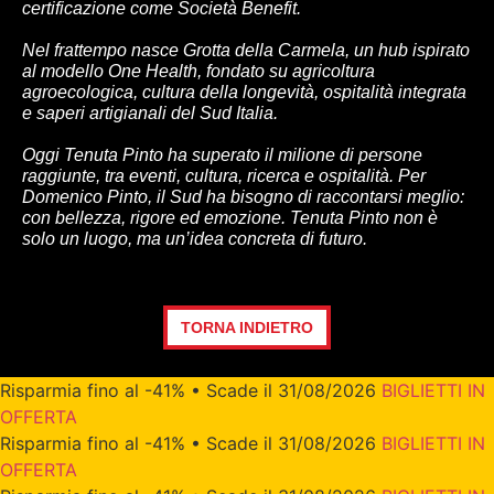
certificazione come Società Benefit.
Nel frattempo nasce
Grotta della Carmela
, un hub ispirato
al modello One Health, fondato su agricoltura
agroecologica, cultura della longevità, ospitalità integrata
e saperi artigianali del Sud Italia.
Oggi Tenuta Pinto ha superato il milione di persone
raggiunte, tra eventi, cultura, ricerca e ospitalità. Per
Domenico Pinto, il Sud ha bisogno di raccontarsi meglio:
con bellezza, rigore ed emozione. Tenuta Pinto non è
solo un luogo, ma un’idea concreta di futuro.
TORNA INDIETRO
Risparmia fino al -41% • Scade il 31/08/2026
BIGLIETTI IN
OFFERTA
Risparmia fino al -41% • Scade il 31/08/2026
BIGLIETTI IN
OFFERTA