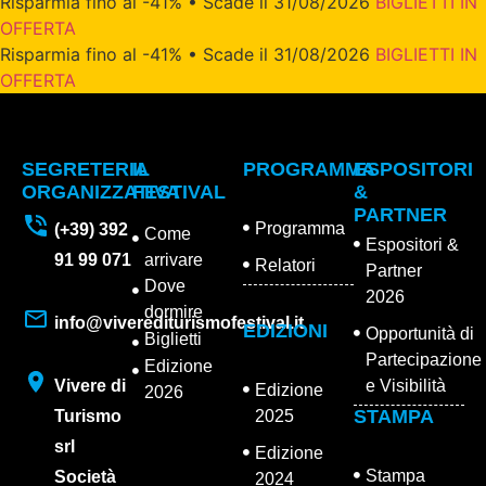
Risparmia fino al -41% • Scade il 31/08/2026
BIGLIETTI IN
OFFERTA
Risparmia fino al -41% • Scade il 31/08/2026
BIGLIETTI IN
OFFERTA
SEGRETERIA
IL
PROGRAMMA
ESPOSITORI
ORGANIZZATIVA
FESTIVAL
&
PARTNER
Programma
(+39) 392
Come
Espositori &
91 99 071
arrivare
Relatori
Partner
Dove
2026
dormire
info@viverediturismofestival.it
EDIZIONI
Opportunità di
Biglietti
Partecipazione
Edizione
Vivere di
e Visibilità
Edizione
2026
STAMPA
Turismo
2025
srl
Edizione
Stampa
Società
2024