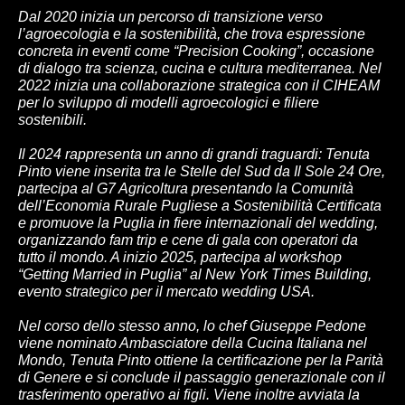
Dal 2020 inizia un percorso di transizione verso
l’agroecologia e la sostenibilità, che trova espressione
concreta in eventi come “Precision Cooking”, occasione
di dialogo tra scienza, cucina e cultura mediterranea. Nel
2022 inizia una collaborazione strategica con il CIHEAM
per lo sviluppo di modelli agroecologici e filiere
sostenibili.
Il 2024 rappresenta un anno di grandi traguardi: Tenuta
Pinto viene inserita tra le Stelle del Sud da Il Sole 24 Ore,
partecipa al G7 Agricoltura presentando la Comunità
dell’Economia Rurale Pugliese a Sostenibilità Certificata
e promuove la Puglia in fiere internazionali del wedding,
organizzando fam trip e cene di gala con operatori da
tutto il mondo. A inizio 2025, partecipa al workshop
“Getting Married in Puglia” al New York Times Building,
evento strategico per il mercato wedding USA.
Nel corso dello stesso anno, lo chef Giuseppe Pedone
viene nominato Ambasciatore della Cucina Italiana nel
Mondo, Tenuta Pinto ottiene la certificazione per la Parità
di Genere e si conclude il passaggio generazionale con il
trasferimento operativo ai figli. Viene inoltre avviata la