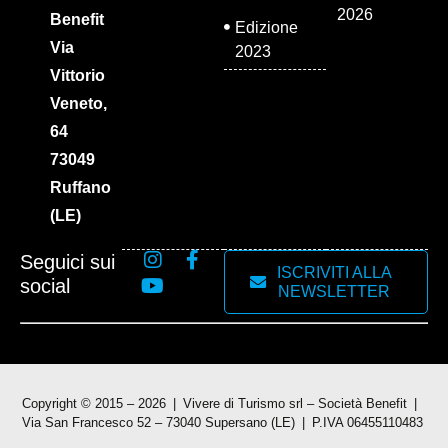
2026
Benefit
Edizione
Via
2023
Vittorio
Veneto,
64
73049
Ruffano
(LE)
Seguici sui
ISCRIVITI ALLA
social
NEWSLETTER
Copyright © 2015 – 2026
Vivere di Turismo srl – Società Benefit
Via San Francesco 52 – 73040 Supersano (LE)
P.IVA 06455110483