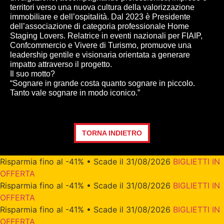
territori verso una nuova cultura della valorizzazione
immobiliare e dell’ospitalità. Dal 2023 è Presidente
dell’associazione di categoria professionale Home
Staging Lovers. Relatrice in eventi nazionali per FIAIP,
Confcommercio e Vivere di Turismo, promuove una
leadership gentile e visionaria orientata a generare
impatto attraverso il progetto.
Il suo motto?
“Sognare in grande costa quanto sognare in piccolo.
Tanto vale sognare in modo iconico.”
TORNA INDIETRO
Risparmia fino al -41% • Scade il 31/08/2026
BIGLIETTI IN
OFFERTA
Risparmia fino al -41% • Scade il 31/08/2026
BIGLIETTI IN
OFFERTA
Risparmia fino al -41% • Scade il 31/08/2026
BIGLIETTI IN
OFFERTA