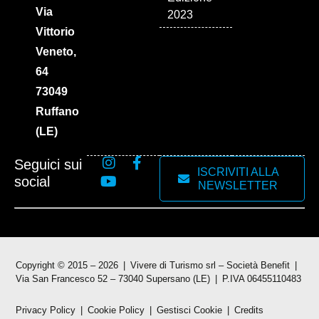
Via
2023
Vittorio
Veneto,
64
73049
Ruffano
(LE)
Seguici sui
ISCRIVITI ALLA
social
NEWSLETTER
Copyright © 2015 – 2026
Vivere di Turismo srl – Società Benefit
Via San Francesco 52 – 73040 Supersano (LE)
P.IVA 06455110483
Privacy Policy
Cookie Policy
Gestisci Cookie
Credits