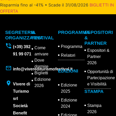
Risparmia fino al -41% • Scade il 31/08/2026
BIGLIETTI IN
OFFERTA
SEGRETERIA
IL
PROGRAMMA
ESPOSITORI
ORGANIZZATIVA
FESTIVAL
&
PARTNER
Programma
(+39) 392
Come
Espositori &
91 99 071
arrivare
Relatori
Partner
Dove
2026
dormire
info@viverediturismofestival.it
EDIZIONI
Opportunità di
Biglietti
Partecipazione
Edizione
Vivere di
e Visibilità
Edizione
2026
STAMPA
Turismo
2025
srl
Edizione
Stampa
Società
2024
2026
Benefit
Edizione