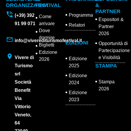
ORGANIZZATIVA
FESTIVAL
&
PARTNER
Programma
(+39) 392
Come
Espositori &
91 99 071
arrivare
Relatori
Partner
Dove
2026
dormire
info@viverediturismofestival.it
EDIZIONI
Opportunità di
Biglietti
Partecipazione
Edizione
Vivere di
e Visibilità
Edizione
2026
STAMPA
Turismo
2025
srl
Edizione
Stampa
Società
2024
2026
Benefit
Edizione
Via
2023
Vittorio
Veneto,
64