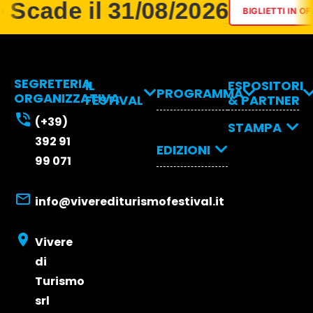
 Scade il 31/08/2026
BIGLIETTI IN OF
SEGRETERIA
IL
ESPOSITORI
PROGRAMMA
ORGANIZZATIVA
FESTIVAL
& PARTNER
Programma
Espositori
(+39)
Come
STAMPA
& Partner
392 91
arrivare
Relatori
EDIZIONI
2026
Stampa
Dove
99 071
2026
dormire
Edizione
Opportunità d
Biglietti
2025
Partecipazion
info@viverediturismofestival.it
Edizione
e Visibilità
Edizione
2026
2024
Vivere
Edizione
di
2023
Turismo
srl