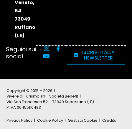
Veneto,
64
73049
Ruffano
(LE)
Seguici sui
ISCRIVITI ALLA
social
NEWSLETTER
Copyright © 2015 – 2026
Vivere di Turismo srl – Società Benefit
Via San Francesco 52 – 73040 Supersano (LE)
P.IVA 06455110483
Privacy Policy
Cookie Policy
Gestisci Cookie
Credits