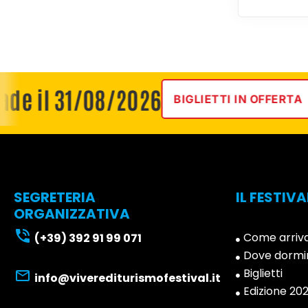
e il 31/08/2026
BIGLIETTI IN OFFERTA
SEGRETERIA
IL FESTIVA
ORGANIZZATIVA
Come arriv
(+39) 392 91 99 071
Dove dormi
Biglietti
info@viverediturismofestival.it
Edizione 20