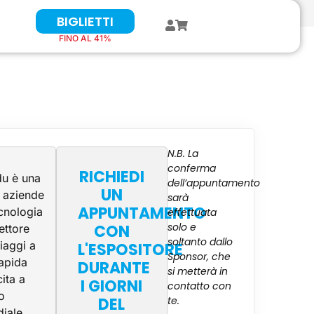
BIGLIETTI
FINO AL 41%
N.B. La
conferma
RICHIEDI
du è una
dell’appuntamento
UN
e aziende
sarà
APPUNTAMENTO
ecnologia
effettuata
solo e
CON
ettore
soltanto dallo
viaggi a
L'ESPOSITORE
Sponsor, che
rapida
DURANTE
si metterà in
ita a
I GIORNI
contatto con
lo
DEL
te.
iale.