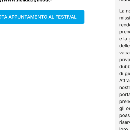
La n
TA APPUNTAMENTO AL FESTIVAL
miss
rend
pren
e la
dell
vaca
priva
dubb
di gi
Attra
nost
porta
pren
gli o
pos
riser
loro