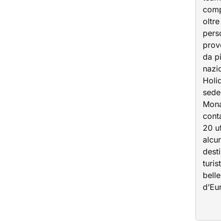
comp
oltr
pers
prov
da p
nazi
Holi
sede
Mon
cont
20 uf
alcu
dest
turis
belle
d’Eu