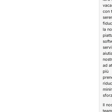
vaca
con 
seren
fidu
la no
piat
soft
servi
aiuti
nostr
ad at
più
pren
ridu
mini
sforz
Il no
team