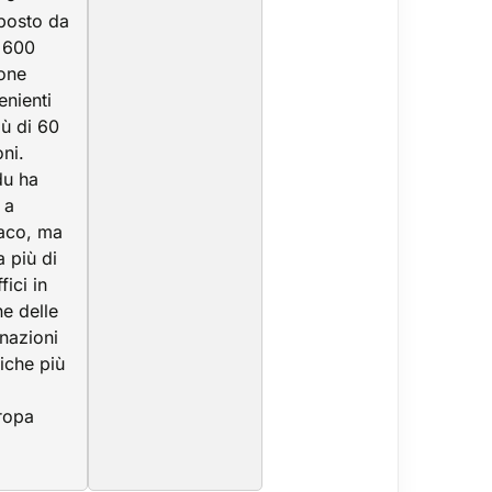
osto da
e 600
one
enienti
iù di 60
oni.
du ha
 a
aco, ma
a più di
fici in
ne delle
inazioni
tiche più
ropa