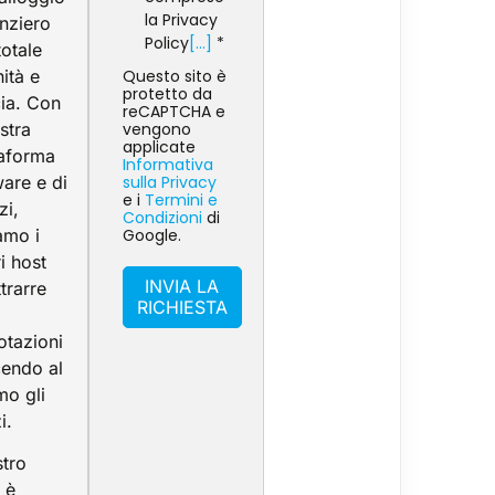
la Privacy
nziero
Policy
[...]
*
totale
ità e
Questo sito è
protetto da
cia. Con
reCAPTCHA e
stra
vengono
applicate
taforma
Informativa
ware e di
sulla Privacy
e i
Termini e
zi,
Condizioni
di
amo i
Google.
i host
INVIA LA
trarre
RICHIESTA
otazioni
cendo al
mo gli
i.
stro
 è