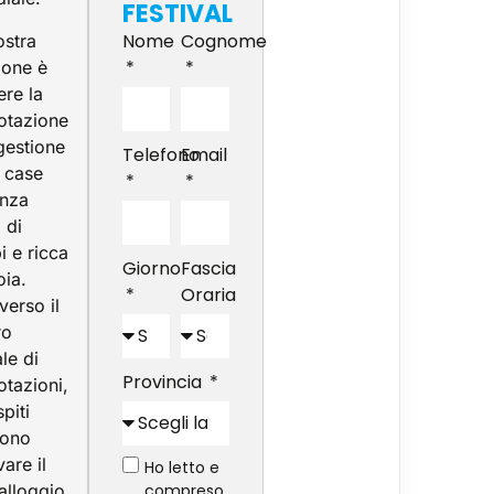
FESTIVAL
Nome
Cognome
ostra
ione è
ere la
otazione
 gestione
Telefono
Email
e case
nza
 di
i e ricca
Giorno
Fascia
oia.
Oraria
verso il
ro
le di
Provincia
otazioni,
spiti
sono
vare il
Ho letto e
 alloggio
compreso