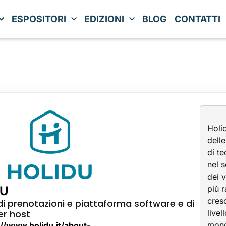
ESPOSITORI
EDIZIONI
BLOG
CONTATTI
Holi
dell
di t
nel s
dei 
DU
più 
cresc
di prenotazioni e piattaforma software e di
per host
livel
mond
://www.holidu.it/about-