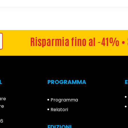
Risparmia fino al -41% • Sc
L
PROGRAMMA
are
Programma
re
Relatori
26
EDIZIONI