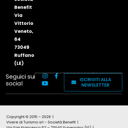
Benefit
Via
Vittorio
Veneto,
64
73049
Ruffano
(LE)
Seguici sui
ISCRIVITI ALLA
social
NEWSLETTER
Copyright © 2015 – 2026
Vivere di Turismo srl – Società Benefit
Via San Francesco 52 – 73040 Supersano (LE)