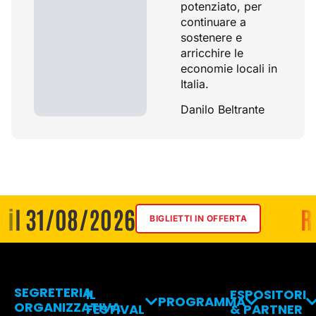
potenziato, per
continuare a
sostenere e
arricchire le
economie locali in
Italia.
Danilo Beltrante
 31/08/2026
Risp
BIGLIETTI IN OFFERTA
SEGRETERIA
IL
ESPOSITORI
PROGRAMMA
ORGANIZZATIVA
FESTIVAL
& PARTNER