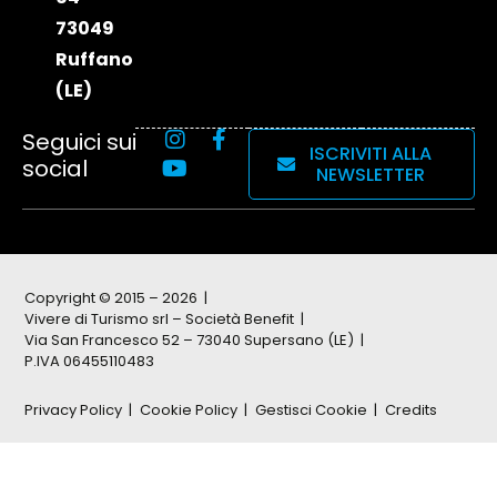
73049
Ruffano
(LE)
Seguici sui
ISCRIVITI ALLA
social
NEWSLETTER
Copyright © 2015 – 2026
Vivere di Turismo srl – Società Benefit
Via San Francesco 52 – 73040 Supersano (LE)
P.IVA 06455110483
Privacy Policy
Cookie Policy
Gestisci Cookie
Credits