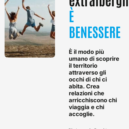
comunità locali.
È
Attraverso l’adattamento e
la valorizzazione di edifici
preesistenti, il turismo
BENESSERE
extralberghiero contribuisce
a preservare l’identità
culturale e l’architettura
locale, creando un connubio
È il modo più
unico tra turismo e territorio.
umano di scoprire
Questo approccio consente
il territorio
una maggiore sostenibilità,
riducendo la necessità di
attraverso gli
nuove costruzioni e
occhi di chi ci
promuovendo una fruizione
abita. Crea
più autentica e rispettosa
relazioni che
del patrimonio italiano.
arricchiscono chi
viaggia e chi
accoglie.