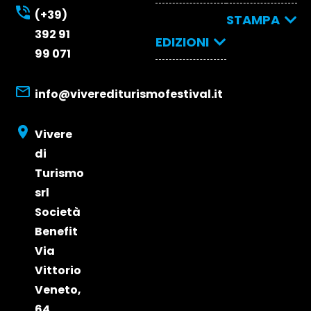
Programma
Espositori
(+39)
Come
STAMPA
& Partner
392 91
arrivare
Relatori
EDIZIONI
2026
Stampa
Dove
99 071
2026
dormire
Edizione
Opportunità d
Biglietti
2025
Partecipazion
info@viverediturismofestival.it
Edizione
e Visibilità
Edizione
2026
2024
Vivere
Edizione
di
2023
Turismo
srl
Società
Benefit
Via
Vittorio
Veneto,
64